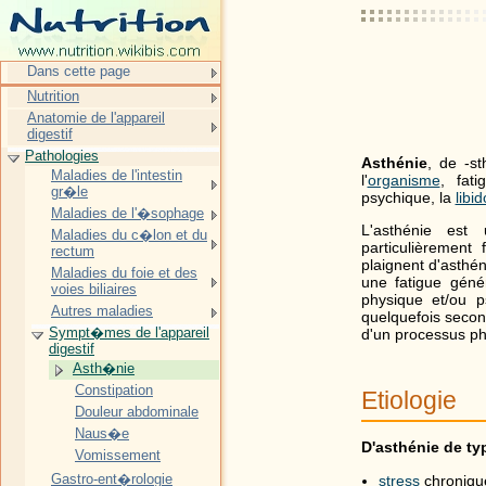
Dans cette page
Nutrition
Anatomie de l'appareil
digestif
Pathologies
Asthénie
, de -st
Maladies de l'intestin
l'
organisme
, fati
gr�le
psychique, la
libid
Maladies de l'�sophage
L'asthénie est
Maladies du c�lon et du
particulièrement
rectum
plaignent d'asthén
Maladies du foie et des
une fatigue géné
voies biliaires
physique et/ou p
Autres maladies
quelquefois second
Sympt�mes de l'appareil
d'un processus ph
digestif
Asth�nie
Constipation
Etiologie
Douleur abdominale
Naus�e
D'asthénie de ty
Vomissement
Gastro-ent�rologie
stress
chronique