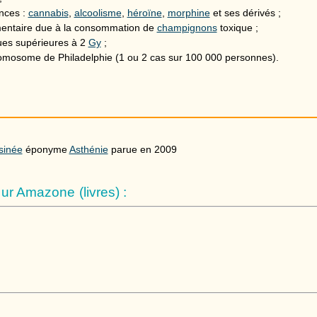
nces :
cannabis
,
alcoolisme
,
héroïne
,
morphine
et ses dérivés ;
imentaire due à la consommation de
champignons
toxique ;
gues supérieures à
2
Gy
;
omosome de Philadelphie (1 ou 2 cas sur 100 000 personnes).
sinée
éponyme
Asthénie
parue en 2009
r Amazone (livres) :