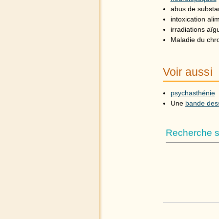
abus de substa
intoxication al
irradiations aï
Maladie du chr
Voir aussi
psychasthénie
Une
bande des
Recherche su