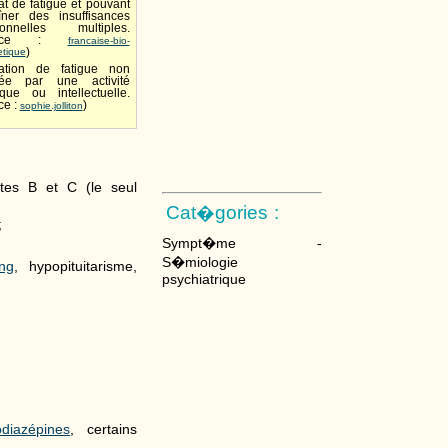
at de fatigue et pouvant
îner des insuffisances
tionnelles multiples.
ource :
francaise-bio-
etique
)
ation de fatigue non
ifiée par une activité
que ou intellectuelle.
ce :
)
sophie.jolliton
ites B et C (le seul
Cat�gories :
;
Sympt�me -
S�miologie
ng
, hypopituitarisme,
psychiatrique
diazépines
, certains