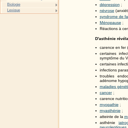
dépression
;
Biologie
Lexique
névrose
(anxiét
syndrome de fa
Ménopause
;
Réactions à ce
D'asthénie révéla
carence en fer 
certaines infec
symptôme du 
certaines infec
infections para
troubles endo
adénome hypop
maladies génét
cancer
;
carence nutriti
myopathie
;
myasthénie
;
atteinte de la
mœ
asthénie
iatr
neuroleptiques