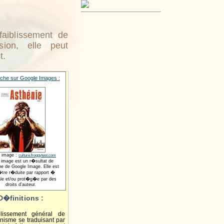
faiblissement de
sion, elle peut
t.
che sur Google Images :
 image :
culture.froggytest.com
 image est un r�sultat de
he de Google Image. Elle est
tre r�duite par rapport �
nale et/ou prot�g�e par des
droits d'auteur.
D�finitions :
iblissement général de
anisme se traduisant par