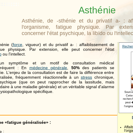
Asthénie
Asthénie, de -sthénie et du privatif a- : af
l'organisme, fatigue physique. Par exten
concerner l'état psychique, la libido ou l'intellec
hénie (
force
, vigueur) et du privatif a- : affaiblissement de
Recher
gue physique. Par extension, elle peut concerner l'état
o
ou l'intellect.
 un symptôme et un motif de consultation médical
 fréquent : En
médecine générale
,
50%
des patients se
ie. L'enjeu de la consultation est de faire la différence entre
ralisée, fréquemment réactionnelle à un
stress
chronique,
sychique (que on peut rapprocher de la lassitude, mais
aire à une maladie générale) et un véritable signal d'alarme
ysiopathologique spécifique.
Source
Cette
recherc
peut-�
l'origi
pe «fatigue généralisée» :
Affa
l'org
 ;