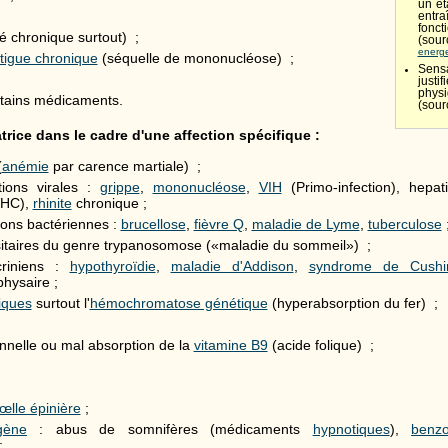
un ét
entra
fonc
é chronique surtout) ;
(s
energ
tigue chronique
(séquelle de mononucléose) ;
Sens
just
physi
rtains médicaments.
(sour
trice dans le cadre d'une affection spécifique :
(
anémie
par carence martiale) ;
tions virales :
grippe
,
mononucléose
,
VIH
(Primo-infection), hepat
VHC),
rhinite
chronique ;
tions bactériennes :
brucellose
,
fièvre Q
,
maladie de Lyme
,
tuberculose
sitaires du genre trypanosomose («maladie du sommeil») ;
criniens :
hypothyroïdie
,
maladie d'Addison
,
syndrome de Cushi
hysaire ;
iques
surtout l'
hémochromatose génétique
(hyperabsorption du fer) ;
onnelle ou mal absorption de la
vitamine B9
(acide folique) ;
lle épinière
;
ogène
: abus de somnifères (médicaments
hypnotiques
),
benzo
;